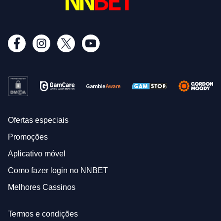
Ofertas especiais
Promoções
Aplicativo móvel
Como fazer login no NNBET
Melhores Cassinos
Termos e condições