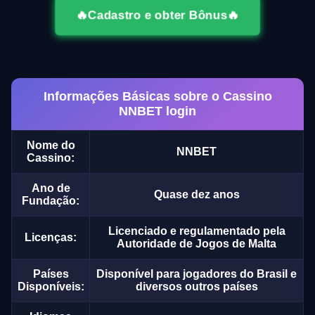
🔥Cadastro e obter Bônus🔥
Informações Básicas sobre o Cassino
NNBET login
Nome do
NNBET
Cassino:
Ano de
Quase dez anos
Fundação:
Licenciado e regulamentado pela
Licenças:
Autoridade de Jogos de Malta
Países
Disponível para jogadores do Brasil e
Disponíveis:
diversos outros países