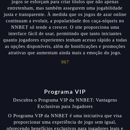
jogos se esforçam para criar títulos que não apenas
entretenham, mas também assegurem uma jogabilidade
justa e transparente. À medida que os jogos de azar online
continuam a evoluir, a popularidade dos caça-níqueis no
NNBET só tende a crescer. O site proporciona uma
interface fácil de usar, permitindo que tanto iniciantes
quanto jogadores experientes tenham acesso rápido a todas
as opções disponíveis, além de bonificações e promoções
atrativas que aumentam ainda mais a emoção do jogo.
967
Programa VIP
Descubra o Programa VIP da NNBET: Vantagens
Exclusivas para Jogadores
O Programa VIP da NNBET é uma iniciativa que visa
proporcionar uma experiência de jogo sem igual,
oferecendo benefícios exclusivos para jogadores leais e