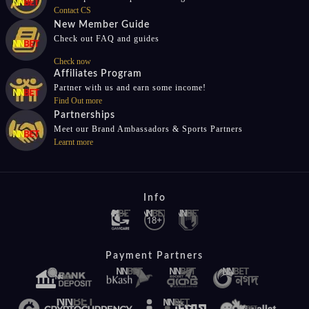
Contact CS
New Member Guide
Check out FAQ and guides
Check now
Affiliates Program
Partner with us and earn some income!
Find Out more
Partnerships
Meet our Brand Ambassadors & Sports Partners
Learnt more
Info
Payment Partners