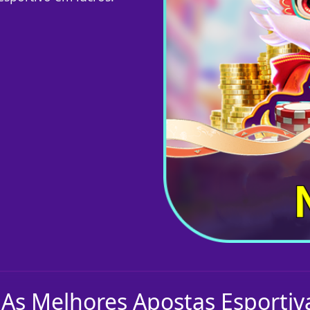
As Melhores Apostas Esportiv