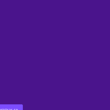
gistrar-se