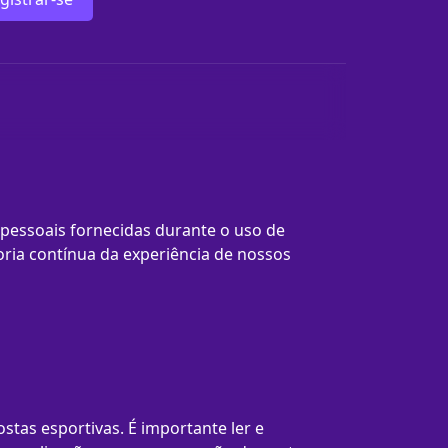
pessoais fornecidas durante o uso de
oria contínua da experiência de nossos
tas esportivas. É importante ler e