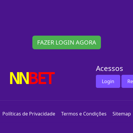
FAZER LOGIN AGORA
Acessos
Login
Re
Políticas de Privacidade
Termos e Condições
Sitemap