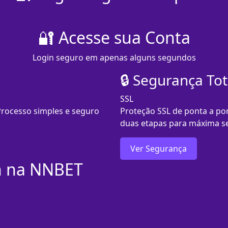
🔐 Acesse sua Conta
Login seguro em apenas alguns segundos
🔒 Segurança Tot
SSL
rocesso simples e seguro
Proteção SSL de ponta a pon
duas etapas para máxima s
Ver Segurança
n na NNBET