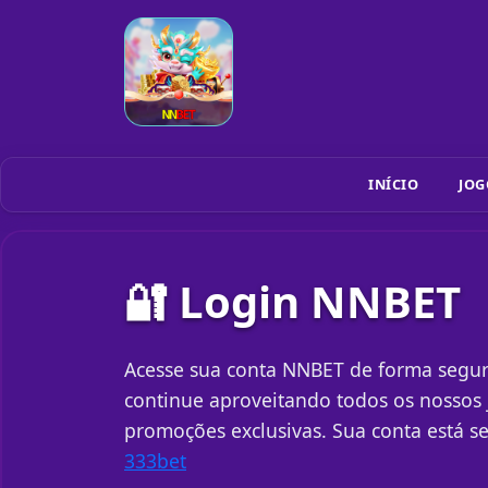
INÍCIO
JOG
🔐 Login NNBET
Acesse sua conta NNBET de forma segura
continue aproveitando todos os nossos 
promoções exclusivas. Sua conta está 
333bet