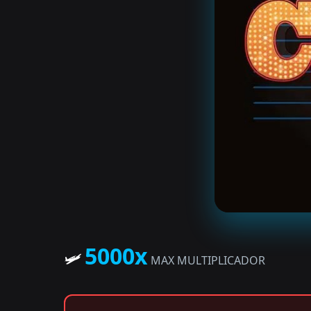
5000x
🛩️
MAX MULTIPLICADOR