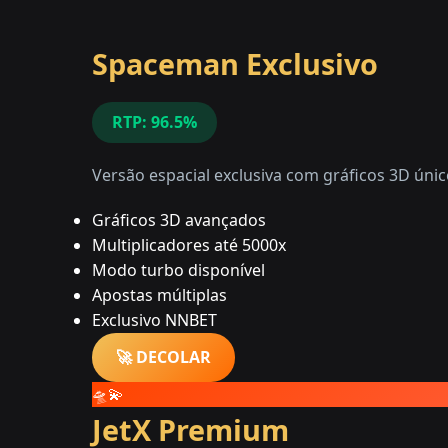
Spaceman Exclusivo
RTP: 96.5%
Versão espacial exclusiva com gráficos 3D únic
Gráficos 3D avançados
Multiplicadores até 5000x
Modo turbo disponível
Apostas múltiplas
Exclusivo NNBET
🚀 DECOLAR
🛸💫
JetX Premium