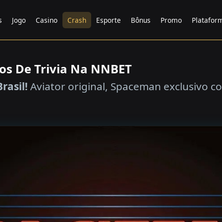
s
Jogo
Casino
Crash
Esporte
Bônus
Promo
Platafor
os De Trivia Na NNBET
rasil!
Aviator original, Spaceman exclusivo 