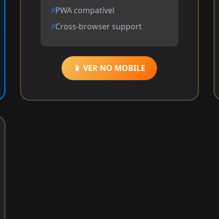
PWA compatível
Cross-browser support
📱 VER NO MOBILE