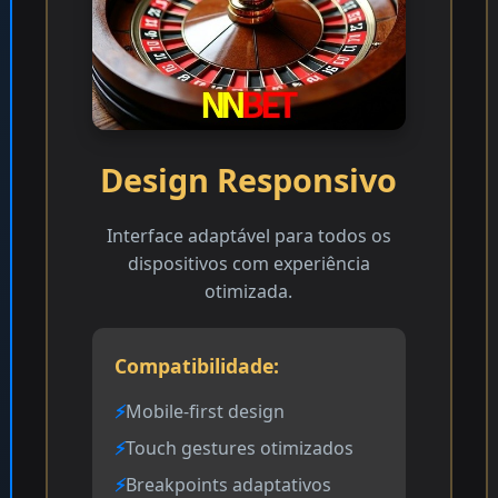
Design Responsivo
Interface adaptável para todos os
dispositivos com experiência
otimizada.
Compatibilidade:
Mobile-first design
Touch gestures otimizados
Breakpoints adaptativos