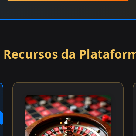
️ Recursos da Platafor