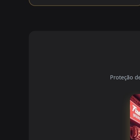
Proteção d